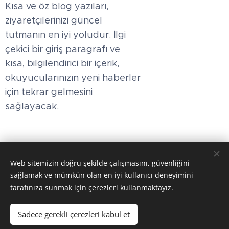
Kısa ve öz blog yazıları,
ziyaretçilerinizi güncel
tutmanın en iyi yoludur. İlgi
çekici bir giriş paragrafı ve
kısa, bilgilendirici bir içerik,
okuyucularınızın yeni haberler
için tekrar gelmesini
sağlayacak.
Web sitemizin doğru şekilde çalışmasını, güvenliğini
sağlamak ve mümkün olan en iyi kullanıcı deneyimini
tarafınıza sunmak için çerezleri kullanmaktayız.
Hitit OSGB LTD.
Hitit Çevre LTD.ŞTİ.
Sadece gerekli çerezleri kabul et
2026
Çerezler